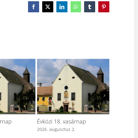
Facebook
X
LinkedIn
WhatsApp
Tumblr
Pinterest
Évközi 16. vasárnap
Évközi 15. vasárnap
2026. július 19.
2026. július 12.