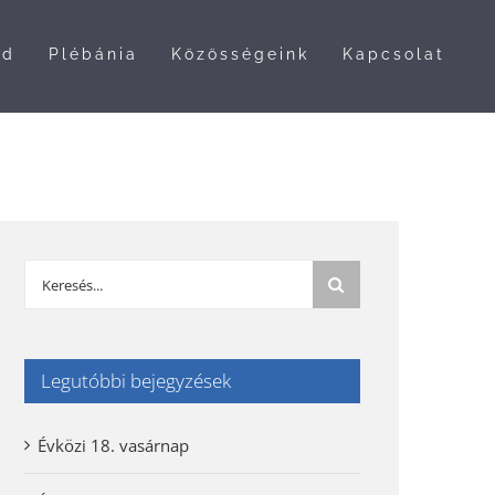
nd
Plébánia
Közösségeink
Kapcsolat
Keresés...
Legutóbbi bejegyzések
Évközi 18. vasárnap