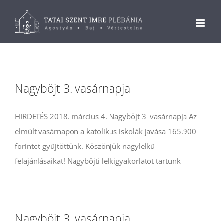
Kihagyás
Nagyböjt 3. vasárnapja
HIRDETÉS 2018. március 4. Nagyböjt 3. vasárnapja Az
elmúlt vasárnapon a katolikus iskolák javása 165.900
forintot gyűjtöttünk. Köszönjük nagylelkű
felajánlásaikat! Nagyböjti lelkigyakorlatot tartunk
Nagyböjt 3. vasárnapja