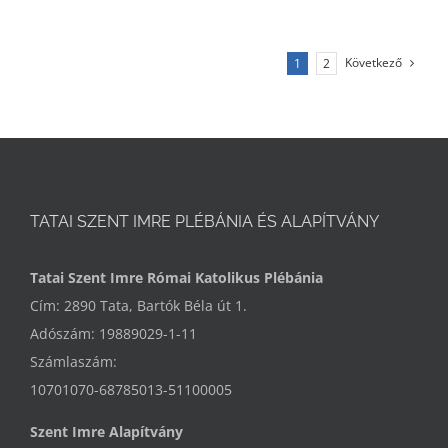
Következő
1
2
TATAI SZENT IMRE PLÉBÁNIA ÉS ALAPÍTVÁNY
Tatai Szent Imre Római Katolikus Plébánia
Cím: 2890 Tata, Bartók Béla út 1.
Adószám: 19889029-1-11
Számlaszám:
10701070-68785013-51100005
Szent Imre Alapítvány