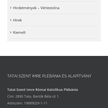
Hirdetmények – Vértestolna
Hírek
Kiemelt
TATAI SZENT IMRE PLÉBÁNIA ÉS ALAPÍTVÁNY
Tatai Szent Imre Római Katolikus Plébánia
Cím: 2890 Tata, Bartók Béla út 1.
Adószám: 19889029-1-11