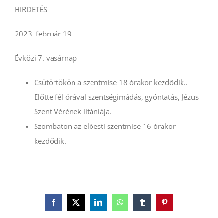
HIRDETÉS
2023. február 19.
Évközi 7. vasárnap
Csütörtökön a szentmise 18 órakor kezdődik..
Előtte fél órával szentségimádás, gyóntatás, Jézus
Szent Vérének litániája.
Szombaton az előesti szentmise 16 órakor
kezdődik.
Facebook
X
LinkedIn
WhatsApp
Tumblr
Pinterest