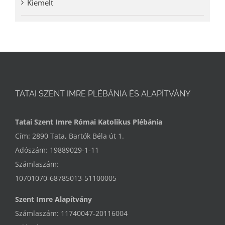
Kiemelt
TATAI SZENT IMRE PLÉBÁNIA ÉS ALAPÍTVÁNY
Tatai Szent Imre Római Katolikus Plébánia
Cím: 2890 Tata, Bartók Béla út 1.
Adószám: 19889029-1-11
Számlaszám:
10701070-68785013-51100005
Szent Imre Alapítvány
Számlaszám: 11740047-20116004