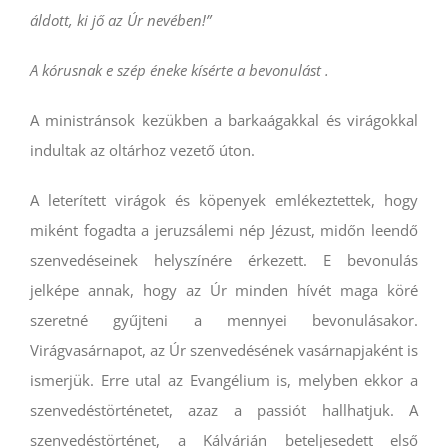
áldott, ki jő az Úr nevében!”
A kórusnak e szép éneke kísérte a bevonulást .
A ministránsok kezükben a barkaágakkal és virágokkal
indultak az oltárhoz vezető úton.
A leterített virágok és köpenyek emlékeztettek, hogy
miként fogadta a jeruzsálemi nép Jézust, midőn leendő
szenvedéseinek helyszínére érkezett. E bevonulás
jelképe annak, hogy az Úr minden hívét maga köré
szeretné gyűjteni a mennyei bevonulásakor.
Virágvasárnapot, az Úr szenvedésének vasárnapjaként is
ismerjük. Erre utal az Evangélium is, melyben ekkor a
szenvedéstörténetet, azaz a passiót hallhatjuk. A
szenvedéstörténet, a Kálvárián beteljesedett első