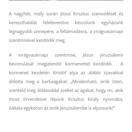
A nagyhét, mely során Jézus Krisztus szenvedését és
kereszthalálát felelevenítve készülünk egyházunk
legnagyobb ünnepére, a feltámadásra, a virágvasárnapi
szentmisével kezdődik meg.
A virágvasárnapi szentmise, Jézus jeruzsálemi
bevonulását megjelenítő körmenettel kezdődik. A
körmenet kezdetén Kristóf atya az alábbi szavakkal
áldotta meg a barkaágakat: „Mindenható, örök Isten,
szenteld meg áldásoddal ezeket az ágakat, hogy mi, akik
most örvendezve lépünk Krisztus király nyomába,
őáltala egykoron az örök Jeruzsálembe is eljussunk!”