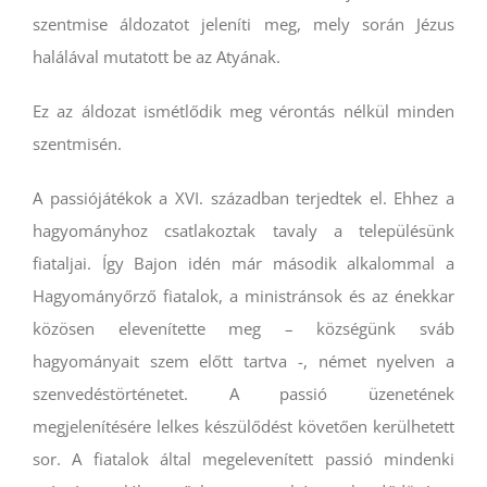
szentmise áldozatot jeleníti meg, mely során Jézus
halálával mutatott be az Atyának.
Ez az áldozat ismétlődik meg vérontás nélkül minden
szentmisén.
A passiójátékok a XVI. században terjedtek el. Ehhez a
hagyományhoz csatlakoztak tavaly a településünk
fiataljai. Így Bajon idén már második alkalommal a
Hagyományőrző fiatalok, a ministránsok és az énekkar
közösen elevenítette meg – községünk sváb
hagyományait szem előtt tartva -, német nyelven a
szenvedéstörténetet. A passió üzenetének
megjelenítésére lelkes készülődést követően kerülhetett
sor. A fiatalok által megelevenített passió mindenki