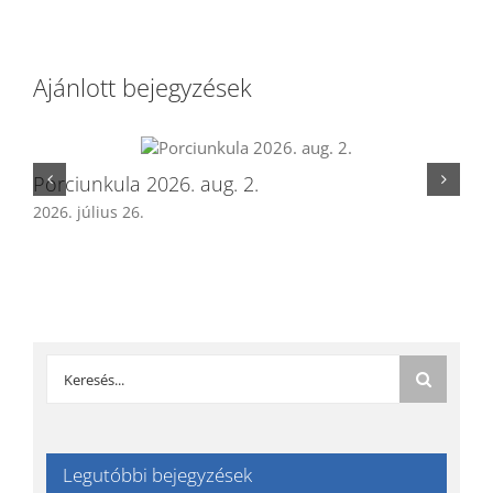
Ajánlott bejegyzések
Porciunkula 2026. aug. 2.
ÚR
2026. július 26.
202
Keresés...
Legutóbbi bejegyzések